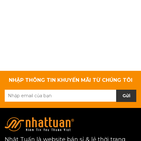
NHẬP THÔNG TIN KHUYẾN MÃI TỪ CHÚNG TÔI
Gửi
Nhật Tuấn là website bán sỉ & lẻ thời trang