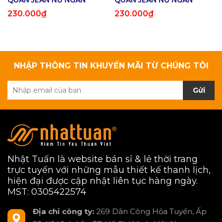
QUẦN JEAN NỮ NGẮN
QUẦN JEAN NỮ NGẮN
230.000₫
230.000₫
NHẬP THÔNG TIN KHUYẾN MÃI TỪ CHÚNG TÔI
Gửi
Nhật Tuấn là website bán sỉ & lẻ thời trang
trực tuyến với những mẫu thiết kế thanh lịch,
hiện đại được cập nhật liên tục hàng ngày.
MST: 0305422574
Địa chỉ công ty:
269 Dân Công Hỏa Tuyến, Ấp