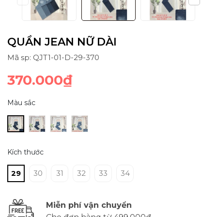
QUẦN JEAN NỮ DÀI
Mã sp: QJT1-01-D-29-370
370.000₫
Màu sắc
Kích thước
29
30
31
32
33
34
Miễn phí vận chuyển