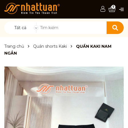
0
Tất cả
Trang chủ
Quần shorts Kaki
QUẦN KAKI NAM
NGẮN