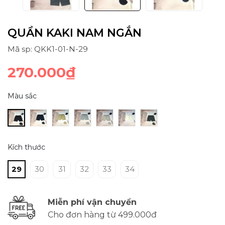
QUẦN KAKI NAM NGẮN
Mã sp: QKK1-01-N-29
270.000₫
Màu sắc
Kích thước
29
30
31
32
33
34
Miễn phí vận chuyển
Cho đơn hàng từ 499.000đ